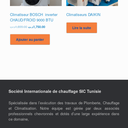
Climatiseur BOSCH inverter
Climatiseurs DAIKIN
CHAUD/FROID 9000 BTU
Le
Le
د.ت
1,899.00
د.ت
1,750.00
Lire la suite
prix
prix
initial
actuel
Ajouter au panier
était :
est :
1,750.00د.ت.
1,899.00د.ت.
Société Internationale de chauffage SIC Tunisie
Spécialisée dans l’exécution des travaux de Plomberie, Chauffage
et Climatisation. Notre équipe est gérée par deux associés
professionnels chevronnés et dotés d’une large expérience dans
ce domaine,