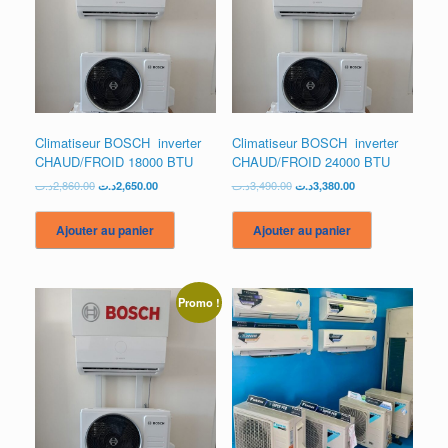
Climatiseur BOSCH inverter
Climatiseur BOSCH inverter
CHAUD/FROID 18000 BTU
CHAUD/FROID 24000 BTU
Le
Le
Le
Le
د.ت
2,860.00
د.ت
2,650.00
د.ت
3,490.00
د.ت
3,380.00
prix
prix
prix
prix
initial
actuel
initial
actuel
Ajouter au panier
Ajouter au panier
était :
est :
était :
est :
3,380.00د.ت.
3,490.00د.ت.
2,650.00د.ت.
2,860.00د.ت.
Promo !